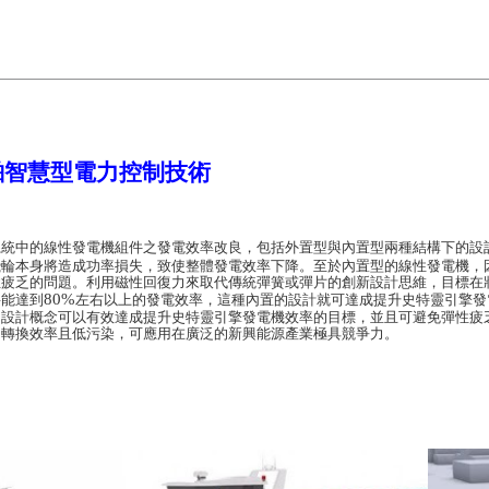
舶智慧型電力控制技術
系統中的線性發電機組件之發電效率改良，包括外置型與內置型兩種結構下的設
飛輪本身將造成功率損失，致使整體發電效率下降。至於內置型的線性發電機，
性疲乏的問題。利用磁性回復力來取代傳統彈簧或彈片的創新設計思維，目標在
80%
要能達到
左右以上的發電效率，這種內置的設計就可達成提升史特靈引擎發
的設計概念可以有效達成提升史特靈引擎發電機效率的目標，並且可避免彈性疲
的轉換效率且低污染，可應用在廣泛的新興能源產業極具競爭力。