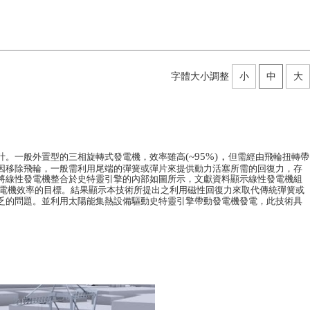
字體大小調整
小
中
大
(~95%)
，
計。一般外置型的三相旋轉式發電機，效率雖高
但需經由飛輪扭轉帶
因移除飛輪，一般需利用尾端的彈簧或彈片來提供動力活塞所需的回復力，存
將線性發電機整合於史特靈引擎的內部如圖所示，文獻資料顯示線性發電機組
電機效率的目標。結果顯示本技術所提出之利用磁性回復力來取代傳統彈簧或
乏的問題。並利用太陽能集熱設備驅動史特靈引擎帶動發電機發電，此技術具