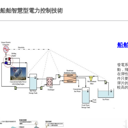
船舶智慧型電力控制技術
船
發電
動，
在彈
件只
彈片
較高