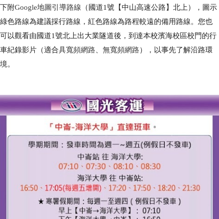
下附
Google
地圖引導路線
（國道
1
號【中山高速公路】北上），圖示
綠色路線為建議採行路線，紅色路線為路程較遠的備用路線。您也
可以觀看由國道
1
號北上出大業隧道後，到達本校濱海校區校門的行
車紀錄影片（適合
具寬頻網路
、
無寬頻網路
），以事先了解沿路環
境。