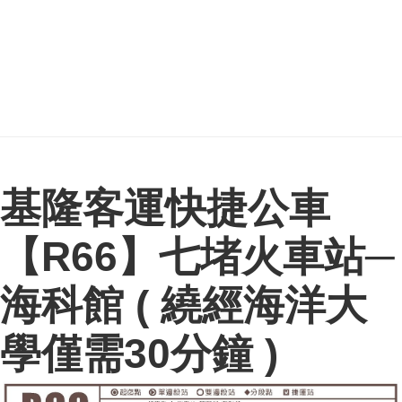
基隆客運快捷公車
【
R66
】七堵火車站─
海科館
(
繞經海洋大
學僅需
30
分鐘
)