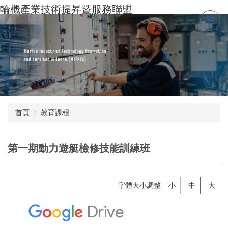
跳
輪機產業技術提昇暨服務聯盟
到
主
要
內
容
區
首頁
教育課程
第一期動力遊艇檢修技能訓練班
字體大小調整
小
中
大