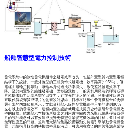
船舶智慧型電力控制技術
發電系統中的線性發電機組件之發電效率改良，包括外置型與內置型兩種
(~95%)
，
結構下的設計。一般外置型的三相旋轉式發電機，效率雖高
但
需經由飛輪扭轉帶動，飛輪本身將造成功率損失，致使整體發電效率下
降。至於內置型的線性發電機，因移除飛輪，一般需利用尾端的彈簧或彈
片來提供動力活塞所需的回復力，存在彈性疲乏的問題。利用磁性回復力
來取代傳統彈簧或彈片的創新設計思維，目標在將線性發電機整合於史特
80%
靈引擎的內部如圖所示，文獻資料顯示線性發電機組件只要能達到
左右以上的發電效率，這種內置的設計就可達成提升史特靈引擎發電機效
率的目標。結果顯示本技術所提出之利用磁性回復力來取代傳統彈簧或彈
片的設計概念可以有效達成提升史特靈引擎發電機效率的目標，並且可避
免彈性疲乏的問題。並利用太陽能集熱設備驅動史特靈引擎帶動發電機發
電，此技術具較高的轉換效率且低污染，可應用在廣泛的新興能源產業極