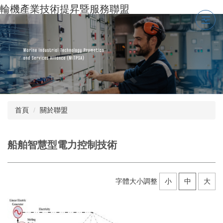
跳
輪機產業技術提昇暨服務聯盟
到
主
要
內
容
區
首頁
關於聯盟
船舶智慧型電力控制技術
字體大小調整
小
中
大