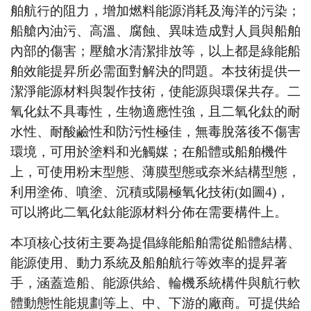
舶航行的阻力，增加燃料能源消耗及海洋的污染；
船艙內油污、高溫、腐蝕、異味造成對人員與船舶
內部的傷害；壓艙水清潔排放等，以上都是綠能船
舶效能提昇所必需面對解決的問題。本技術提供一
潔淨能源材料與製作技術，使能源與環保共存。二
氧化鈦不具毒性，生物適應性強，且二氧化鈦的耐
水性、耐酸鹼性和防污性極佳，無毒脫落後不傷害
環境，可用於塗料和光觸媒；在船體或船舶機件
上，可使用粉末型態、薄膜型態或奈米結構型態，
利用塗佈、噴塗、沉積或陽極氧化技術
(
如圖
4)
，
可以將此二氧化鈦能源材料分佈在需要構件上。
本項核心技術主要為提倡綠能船舶需從船體結構、
能源使用、動力系統及船舶航行等效率的提昇著
手，涵蓋造船、能源供給、輪機系統構件與航行軟
體動態性能規劃等上、中、下游的廠商。可提供給