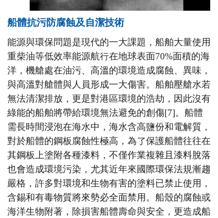
船體抗污防腐蝕及自潔技術
能源與環保問題是現代的一大課題，船舶大量使用
重柴油等低效率能源航行在地球表面
70%
面積的海
洋，機艙處在油污、高溫的環境造成腐蝕、異味，
與高溫對艙體與人員形成一大傷害。船舶壓艙水若
無法清潔排放，更是對港區環境的浩劫，因此沒有
綠能的船舶將帶給環境無法避免的創傷
[7]
。船體
需長時間浸泡在海水中，海水含高鹽份和電解質，
對於船體的鋼板腐蝕性極高，為了保護船體往往在
其鋼板上塗附各種漆料，不僅作業複雜且漆料脫落
也會造成環境污染，尤其近年來國際環保法規漸趨
嚴格，許多對環境和生物有害的塗料已禁止使用，
含錫和有毒物質將來勢必全面禁用。船殼的腐蝕或
海洋生物附著，除損害船體壽命與安全，更造成船