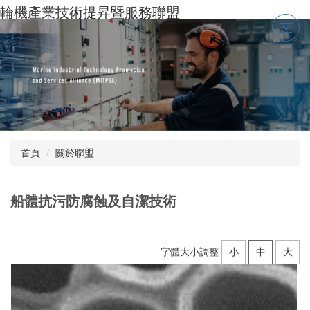
跳
輪機產業技術提昇暨服務聯盟
到
主
要
內
容
區
首頁
關於聯盟
船體抗污防腐蝕及自潔技術
字體大小調整
小
中
大