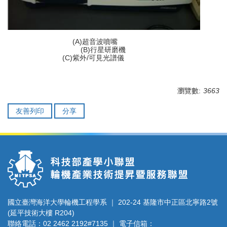
(A)超音波噴嘴
(B)行星研磨機
(C)紫外/可見光譜儀
瀏覽數:
3663
友善列印
分享
國立臺灣海洋大學輪機工程學系 ｜ 202-24 基隆市中正區北寧路2號
(延平技術大樓 R204)
聯絡電話：02 2462 2192#7135 ｜ 電子信箱：