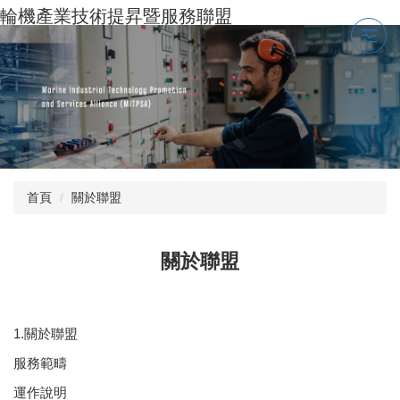
跳
輪機產業技術提昇暨服務聯盟
到
主
要
內
容
區
首頁
關於聯盟
關於聯盟
1.關於聯盟
服務範疇
運作說明