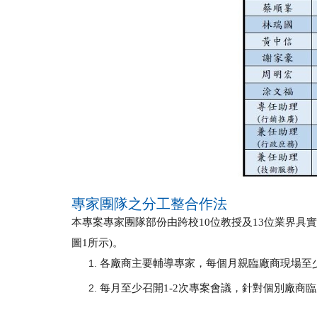
專家團隊之分工整合作法
本專案專家團隊部份由跨校
10
位教授及
13
位業界具實
圖
1
所示
)
。
各廠商主要輔導專家，每個月親臨廠商現場至
每月至少召開
1-2
次專案會議，針對個別廠商臨