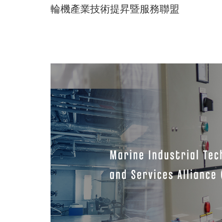
跳
輪機產業技術提昇暨服務聯盟
到
回首頁
最新消息
關於聯盟
主
要
內
聯盟FB粉絲專頁
容
區