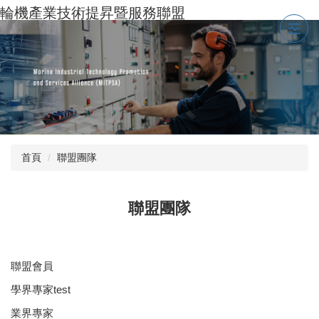
跳
輪機產業技術提昇暨服務聯盟
到
主
要
內
容
區
首頁
聯盟團隊
聯盟團隊
聯盟會員
學界專家test
業界專家